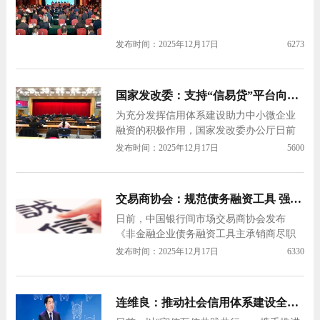
业纳税信用修…
发布时间：2025年12月17日
6273
国家发改委：支持“信易贷”平台向金融机构推荐信用良好企业
为充分发挥信用体系建设助力中小微企业
融资的积极作用，国家发改委办公厅日前
发布《关于支持“信易贷”平台向金融机构推
发布时间：2025年12月17日
5600
荐信用状况良好企业有关工作的通知》
（以下简称《通知》）提出，支持各地区
通过全国中小企业融资综合信用服务平台
交易商协会：规范债务融资工具 强化主承销商尽职守信
（以下简称全国“信易贷”平台）向金融机构
日前，中国银行间市场交易商协会发布
推…
《非金融企业债务融资工具主承销商尽职
调查指引》(以下简称《指引》)，规范债务
发布时间：2025年12月17日
6330
融资工具主承销商尽职调查行为。 近年
来，随着市场持续发展，债务融资工具主
承销商队伍不断壮大，相关机构在开展承
连维良：推动社会信用体系建设全面进入法治轨道
销业务过程中存在不规范行为。在此背景