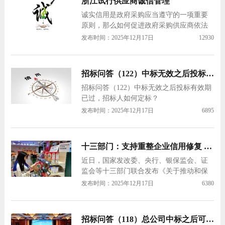
浙江试行供应商诚信管理
诚实信用是政府采购应当遵守的一项重要
原则，那么如何促进政府采购供应商依法
诚信经营，助推政府采购健康发展？《政
发布时间：2025年12月17日
12930
府采购信息》报记者了解到，浙江省财政
厅近日印发了《关于简化供应商信息登记
和试行供应商诚信管理的通知》（以下简
招标问答（122）中标无效之后投标有效期已过，招标人如何定标？
称《通知》），明确浙江省政府采购供应
招标问答（122）中标无效之后投标有效期
商按统一…
已过，招标人如何定标？
发布时间：2025年12月17日
6895
十三部门：支持重整企业信用修复 依法依规进行融资审批
近日，国家发改委、央行、银保监会、证
监会等十三部门联合发布《关于推动和保
障管理人在破产程序中依法履职进一步优
发布时间：2025年12月17日
6380
化营商环境的意见》（以下简称《意
见》），提出加强金融机构对破产程序的
参与和支持，建立企业破产和退出状态公
招标问答（118）总公司中标之后可以由分公司签订合同吗？
示制度，支持重整企业金融信用修复和企