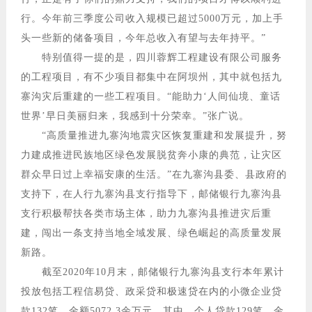
行。今年前三季度公司收入规模已超过5000万元，加上手
头一些新的储备项目，今年总收入有望与去年持平。”
特别值得一提的是，四川蓉辉工程建设有限公司服务
的工程项目，有不少项目都集中在阿坝州，其中就包括九
寨沟灾后重建的一些工程项目。“能助力‘人间仙境、童话
世界’早日美丽归来，我感到十分荣幸。”张广说。
“高质量推进九寨沟地震灾区恢复重建和发展提升，努
力建成推进民族地区绿色发展脱贫奔小康的典范，让灾区
群众早日过上幸福安康的生活。”在九寨沟县委、县政府的
支持下，在人行九寨沟县支行指导下，邮储银行九寨沟县
支行积极帮扶各类市场主体，助力九寨沟县推进灾后重
建，闯出一条支持当地全域发展、绿色崛起的高质量发展
新路。
截至2020年10月末，邮储银行九寨沟县支行本年累计
投放包括工程信易贷、政采贷和极速贷在内的小微企业贷
款132笔，金额5072.3余万元。其中，个人贷款129笔，金