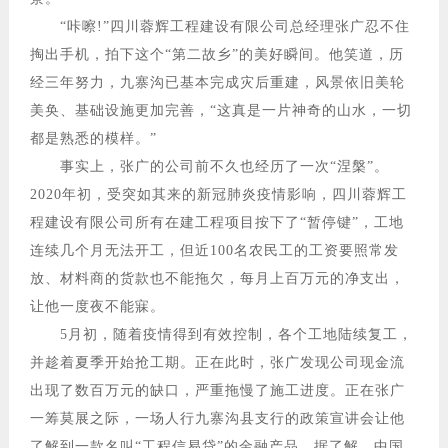
“咔嚓!”四川蓉辉工程建设有限公司总经理张广忍不住
掏出手机，拍下这个“第二故乡”的美好瞬间。他笑道，历
经三年努力，九寨沟已基本完成灾后重建，风景依旧美轮
美奂、基础设施更加完善，“这真是一片神奇的山水，一切
都是熟悉的模样。”
事实上，张广的公司前不久也经历了一次“涅槃”。
2020年初，受突如其来的新冠肺炎疫情影响，四川蓉辉工
程建设有限公司所有在建工程项目按下了“暂停键”，工地
连续几个月无法开工，但近100名农民工的工资要照常发
放、材料商的货款也不能拖欠，每月上百万元的净支出，
让他一度夜不能寐。
5月初，随着疫情得到有效控制，各个工地陆续复工，
并趁着夏季开始抢工期。正在此时，张广发现公司现金流
出现了数百万元的缺口，严重拖慢了施工进度。正在张广
一筹莫展之际，一场人行九寨沟县支行的政策宣讲会让他
了解到一款名叫“工程信易贷”的金融产品。据了解，中国