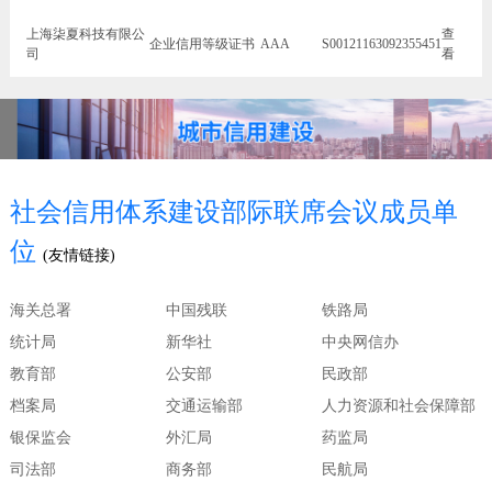
上海柒夏科技有限公
查
企业信用等级证书
AAA
S00121163092355451
司
看
社会信用体系建设部际联席会议成员单
位
(友情链接)
海关总署
中国残联
铁路局
统计局
新华社
中央网信办
教育部
公安部
民政部
档案局
交通运输部
人力资源和社会保障部
银保监会
外汇局
药监局
司法部
商务部
民航局